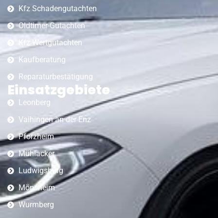
Kfz Schadengutachten
Oldtimer-Gutachten
Kfz Wertgutachten
Kaufberatung
Reparaturbestätigung
Einsatzgebiete
Leonberg
Vaihingen an der Enz
Pforzheim
Mühlacker
Ludwigsburg
Mönsheim
Wurmberg