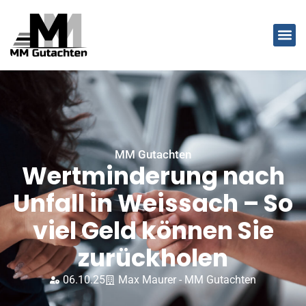
MM Gutachten
Wertminderung nach
Unfall in Weissach – So
viel Geld können Sie
zurückholen
06.10.25
Max Maurer - MM Gutachten