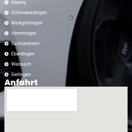
Asperg
Schwieberdingen
Markgröningen
Hemmingen
Sachsenheim
Eberdingen
Weissach
Gerlingen
Anfahrt