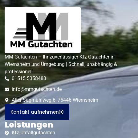
MM Gutachten – Ihr zuverlässiger Kfz Gutachter in
Wiernsheim und Umgebung | Schnell, unabhängig &
professionell.
01515 5358483
info@mmgutachten.de
Alter Sägmühlweg 6, 75446 Wiernsheim
Kontakt aufnehmen
Leistungen
Kfz Unfallgutachten