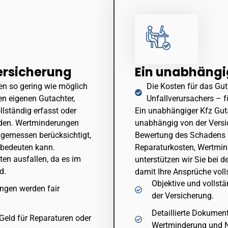
ersicherung
Ein unabhängi
n so gering wie möglich
Die Kosten für das Gu
en eigenen Gutachter,
Unfallverursachers – fü
llständig erfasst oder
Ein unabhängiger Kfz Guta
rden. Wertminderungen
unabhängig von der Versic
ngemessen berücksichtigt,
Bewertung des Schadens u
e bedeuten kann.
Reparaturkosten, Wertmi
en ausfallen, da es im
unterstützen wir Sie bei 
d.
damit Ihre Ansprüche voll
Objektive und vollst
ngen werden fair
der Versicherung.
Detaillierte Dokument
Geld für Reparaturen oder
Wertminderung und N