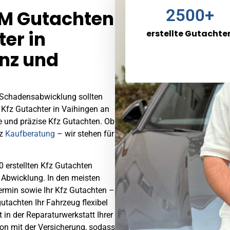
2500
+
M Gutachten
ter in
erstellte Gutachte
Enz und
 Schadensabwicklung sollten
 Kfz Gutachter in Vaihingen an
e und präzise Kfz Gutachten. Ob
fz
Kaufberatung
– wir stehen für
 erstellten Kfz Gutachten
e Abwicklung. In den meisten
ermin sowie Ihr Kfz Gutachten –
gutachten Ihr Fahrzeug flexibel
t in der Reparaturwerkstatt Ihrer
n mit der Versicherung, sodass