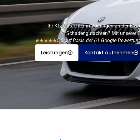
Ihr Kfz Gutachter in Vaihingen an der En
Schadengutachten? Mit unserer Erf
5,0 auf Basis der 61 Google Bewertun
★
★
★
★
★
Leistungen
Kontakt aufnehmen