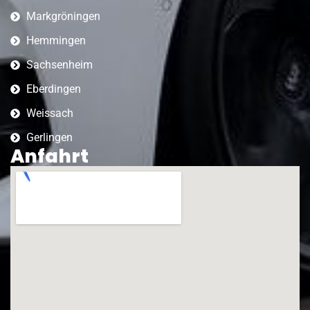
Markgröningen
Hemmingen
Sachsenheim
Eberdingen
Weissach
Gerlingen
Anfahrt