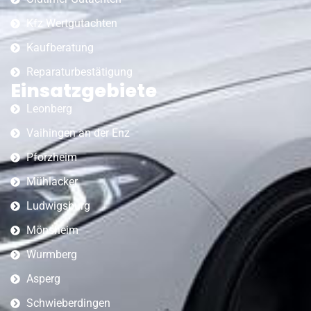
Kfz Wertgutachten
Kaufberatung
Reparaturbestätigung
Einsatzgebiete
Leonberg
Vaihingen an der Enz
Pforzheim
Mühlacker
Ludwigsburg
Mönsheim
Wurmberg
Asperg
Schwieberdingen