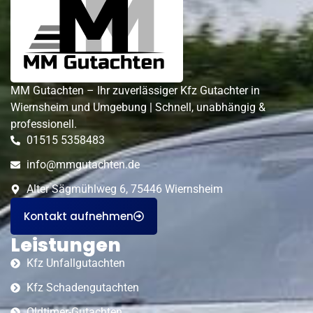
MM Gutachten – Ihr zuverlässiger Kfz Gutachter in
Wiernsheim und Umgebung | Schnell, unabhängig &
professionell.
01515 5358483
info@mmgutachten.de
Alter Sägmühlweg 6, 75446 Wiernsheim
Kontakt aufnehmen
Leistungen
Kfz Unfallgutachten
Kfz Schadengutachten
Oldtimer-Gutachten