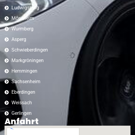
Ludwigsburg
Mönsheim
Wurmberg
Asperg
Schwieberdingen
Markgröningen
Hemmingen
Sachsenheim
Eberdingen
Weissach
Gerlingen
Anfahrt