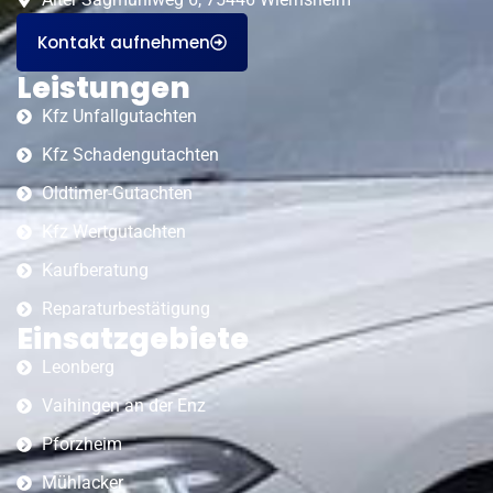
Kontakt aufnehmen
Leistungen
Kfz Unfallgutachten
Kfz Schadengutachten
Oldtimer-Gutachten
Kfz Wertgutachten
Kaufberatung
Reparaturbestätigung
Einsatzgebiete
Leonberg
Vaihingen an der Enz
Pforzheim
Mühlacker